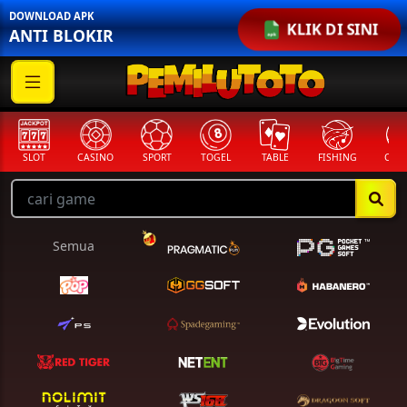
DOWNLOAD APK
KLIK DI SINI
ANTI BLOKIR
SLOT
CASINO
SPORT
TOGEL
TABLE
FISHING
COCK
Semua