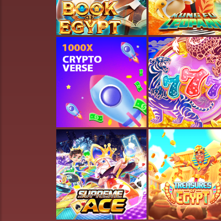
Rp 5.870.
us****uo
Telah Berhasil Melakukan Withdraw