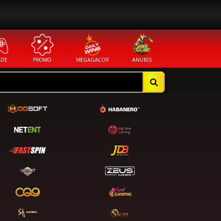
ADE
PROMO
MEGAGACOR
ANUBIS