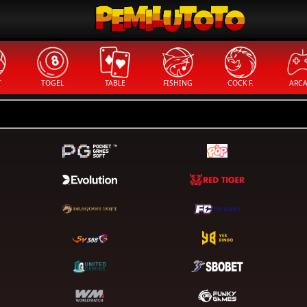
T
TOGEL
TABLE
FISHING
COCK F.
ARC