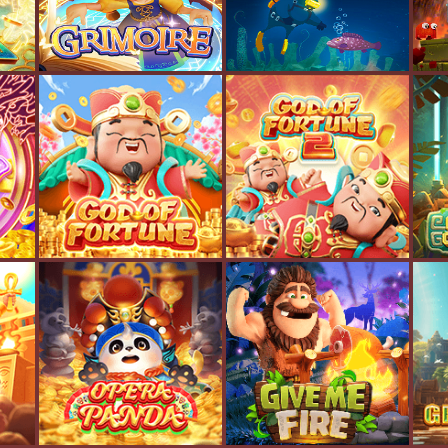
000,00