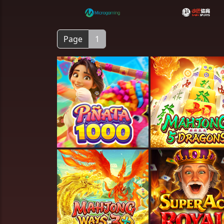
Page
1