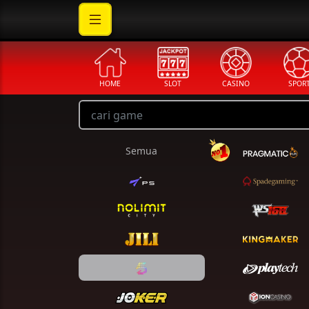
HOME
SLOT
CASINO
SPOR
Semua