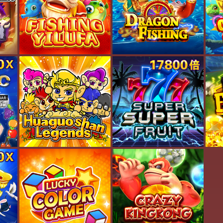
000,00