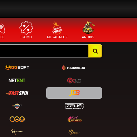
ADE
PROMO
MEGAGACOR
ANUBIS