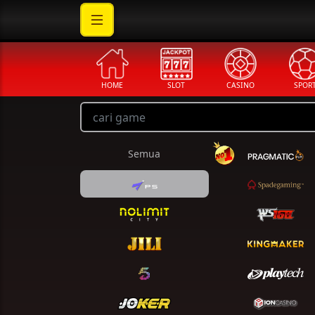
HOME
SLOT
CASINO
SPOR
Semua