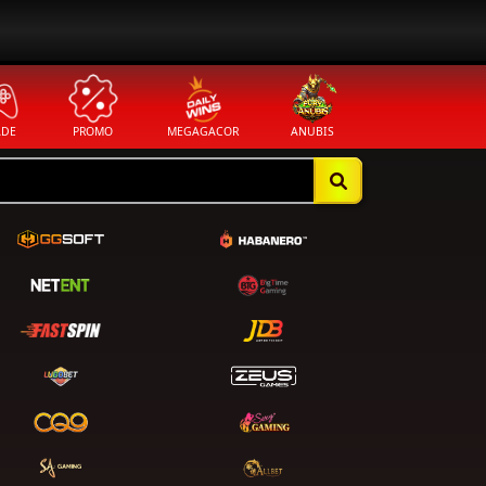
ADE
PROMO
MEGAGACOR
ANUBIS