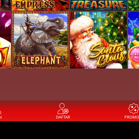
N
DAFTAR
PROMO