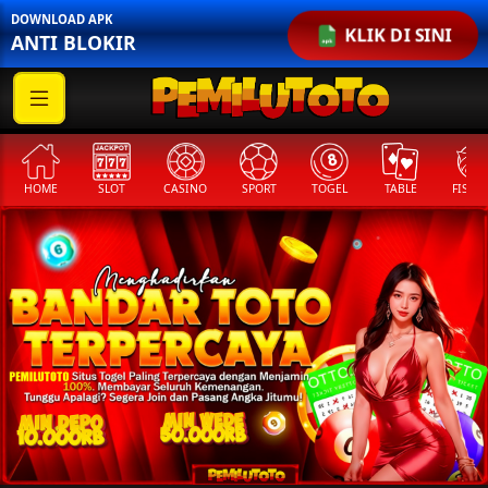
DOWNLOAD APK
KLIK DI SINI
ANTI BLOKIR
SLOT
CASINO
SPORT
TOGEL
TABLE
FISHING
COCK