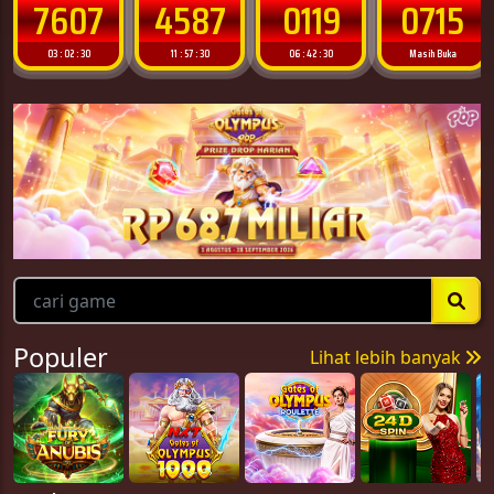
4587
0119
0715
9894
11 : 57 : 28
06 : 42 : 28
Masih Buka
04 : 27 : 28
Populer
Lihat lebih banyak